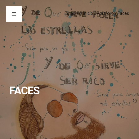
Estás en:
Inicio
/
Portfolio
/
Faces
FACES